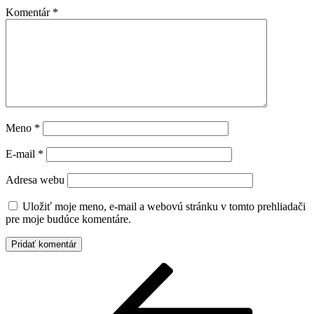
Komentár
*
Meno
*
E-mail
*
Adresa webu
Uložiť moje meno, e-mail a webovú stránku v tomto prehliadači
pre moje budúce komentáre.
Navigácia
Predchádzajúci
článok
v
článku