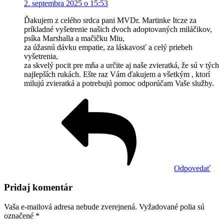
2. septembra 2025 o 15:53
Ďakujem z celého srdca pani MVDr. Martinke Itcze za
príkladné vyšetrenie našich dvoch adoptovaných miláčikov,
psíka Marshalla a mačičku Miu,
za úžasnú dávku empatie, za láskavosť a celý priebeh
vyšetrenia,
za skvelý pocit pre mňa a určite aj naše zvieratká, že sú v tých
najlepších rukách. Ešte raz Vám ďakujem a všetkým , ktorí
milujú zvieratká a potrebujú pomoc odporúčam Vaše služby.
Odpovedať
Pridaj komentár
Vaša e-mailová adresa nebude zverejnená.
Vyžadované polia sú
označené
*