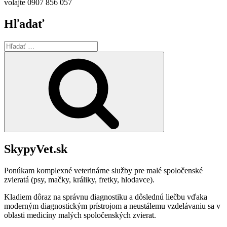
volajte 0907 856 057
Hľadať
Hľadať:
Vyhľadávanie
SkypyVet.sk
Ponúkam komplexné veterinárne služby pre malé spoločenské
zvieratá (psy, mačky, králiky, fretky, hlodavce).
Kladiem dôraz na správnu diagnostiku a dôslednú liečbu vďaka
moderným diagnostickým prístrojom a neustálemu vzdelávaniu sa v
oblasti medicíny malých spoločenských zvierat.