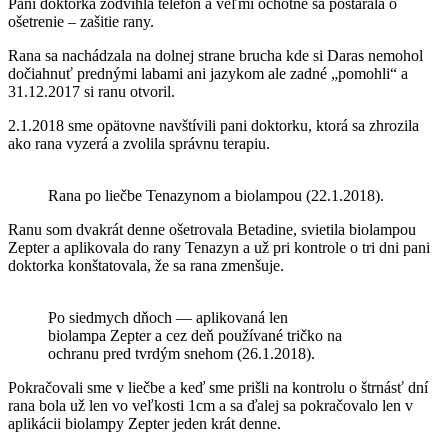
Pani doktorka zodvihla telefón a veľmi ochotne sa postarala o
ošetrenie – zašitie rany.
Rana sa nachádzala na dolnej strane brucha kde si Daras nemohol
dočiahnuť prednými labami ani jazykom ale zadné „pomohli“ a
31.12.2017 si ranu otvoril.
2.1.2018 sme opätovne navštívili pani doktorku, ktorá sa zhrozila
ako rana vyzerá a zvolila správnu terapiu.
Rana po liečbe Tenazynom a biolampou (22.1.2018).
Ranu som dvakrát denne ošetrovala Betadine, svietila biolampou
Zepter a aplikovala do rany Tenazyn a už pri kontrole o tri dni pani
doktorka konštatovala, že sa rana zmenšuje.
Po siedmych dňoch — aplikovaná len
biolampa Zepter a cez deň používané tričko na
ochranu pred tvrdým snehom (26.1.2018).
Pokračovali sme v liečbe a keď sme prišli na kontrolu o štrnásť dní
rana bola už len vo veľkosti 1cm a sa ďalej sa pokračovalo len v
aplikácii biolampy Zepter jeden krát denne.