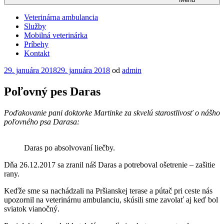
Veterinárna ambulancia
Služby
Mobilná veterinárka
Príbehy
Kontakt
Publikované
29. januára 2018
29. januára 2018
od
admin
Poľovný pes Daras
Poďakovanie pani doktorke Martinke za skvelú starostlivosť o nášho
poľovného psa Darasa:
Daras po absolvovaní liečby.
Dňa 26.12.2017 sa zranil náš Daras a potreboval ošetrenie – zašitie
rany.
Keďže sme sa nachádzali na Pršianskej terase a pútač pri ceste nás
upozornil na veterinárnu ambulanciu, skúsili sme zavolať aj keď bol
sviatok vianočný.