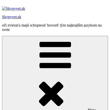
Prejsť
na
obsah
Skypyvet.sk
oči zvieraťa majú schopnosť hovoriť tým najkrajším jazykom na
svete
Menu