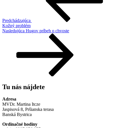
Predchádzajúca
Kožný problém
Ďalší
Nasledujúca
Hugov príbeh o chvoste
článok
Tu nás nájdete
Adresa
MVDr. Martina Itcze
Jaspisová 8, Pršianska terasa
Banská Bystrica
Ordinačné hodiny